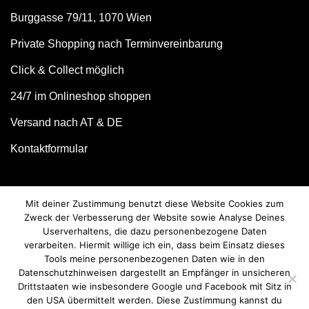
Burggasse 79/11, 1070 Wien
Private Shopping nach Terminvereinbarung
Click & Collect möglich
24/7 im Onlineshop shoppen
Versand nach AT & DE
Kontaktformular
Mit deiner Zustimmung benutzt diese Website Cookies zum
Zweck der Verbesserung der Website sowie Analyse Deines
Userverhaltens, die dazu personenbezogene Daten
verarbeiten. Hiermit willige ich ein, dass beim Einsatz dieses
Tools meine personenbezogenen Daten wie in den
Datenschutzhinweisen dargestellt an Empfänger in unsicheren
Drittstaaten wie insbesondere Google und Facebook mit Sitz in
© we love handmade 2026. All rights reserved.
den USA übermittelt werden. Diese Zustimmung kannst du