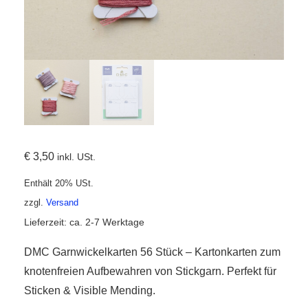
r
ionen
€
3,50
inkl. USt.
Enthält 20% USt.
to
zzgl.
Versand
b
Lieferzeit: ca. 2-7 Werktage
DMC Garnwickelkarten 56 Stück – Kartonkarten zum
knotenfreien Aufbewahren von Stickgarn. Perfekt für
Sticken & Visible Mending.