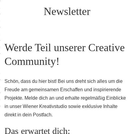
ruck-Workshops
Newsletter
op-Location
ilding-Workshops
Werde Teil unserer Creative
orkshops
Community!
op
rkshops
Schön, dass du hier bist! Bei uns dreht sich alles um die
oad
Freude am gemeinsamen Erschaffen und inspirierende
Projekte. Melde dich an und erhalte regelmäßig Einblicke
ein
in unser Wiener Kreativstudio sowie exklusive Inhalte
direkt in dein Postfach.
Das erwartet dich: