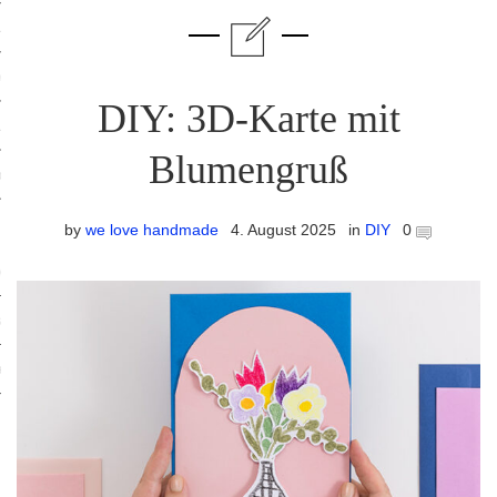
ruck-Workshops
op-Location
DIY: 3D-Karte mit
ilding-Workshops
Blumengruß
orkshops
op
by
we love handmade
4. August 2025
in
DIY
0
rkshops
oad
ein