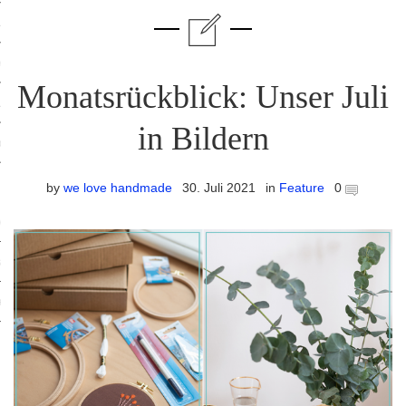
ruck-Workshops
op-Location
Monatsrückblick: Unser Juli
ilding-Workshops
in Bildern
orkshops
op
by
we love handmade
30. Juli 2021
in
Feature
0
rkshops
oad
ein