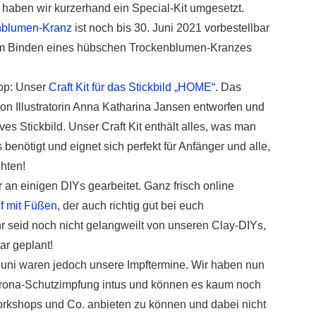
haben wir kurzerhand ein Special-Kit umgesetzt.
enblumen-Kranz
ist noch bis 30. Juni 2021 vorbestellbar
zum Binden eines hübschen Trockenblumen-Kranzes
op: Unser
Craft Kit für das Stickbild „HOME“
. Das
n Illustratorin Anna Katharina Jansen entworfen und
ives Stickbild. Unser Craft Kit enthält alles, was man
benötigt und eignet sich perfekt für Anfänger und alle,
hten!
 an einigen DIYs gearbeitet. Ganz frisch online
f mit Füßen
, der auch richtig gut bei euch
hr seid noch nicht gelangweilt von unseren Clay-DIYs,
ar geplant!
Juni waren jedoch unsere Impftermine. Wir haben nun
Corona-Schutzimpfung intus und können es kaum noch
orkshops und Co. anbieten zu können und dabei nicht