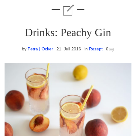
ruck-Workshops
op-Location
Drinks: Peachy Gin
ilding-Workshops
orkshops
by
Petra | Ocker
21. Juli 2016
in
Rezept
0
op
rkshops
oad
ein