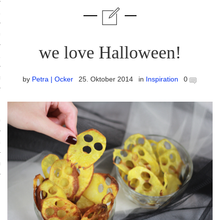
ruck-Workshops
op-Location
we love Halloween!
ilding-Workshops
orkshops
by
Petra | Ocker
25. Oktober 2014
in
Inspiration
0
op
rkshops
oad
ein