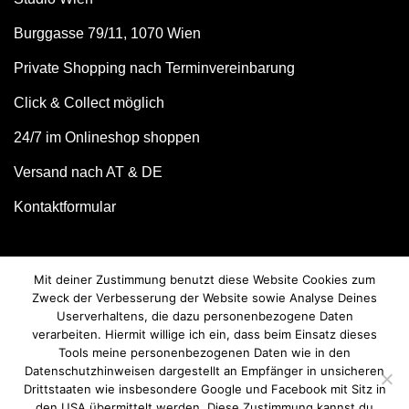
Burggasse 79/11, 1070 Wien
Private Shopping nach Terminvereinbarung
Click & Collect möglich
24/7 im Onlineshop shoppen
Versand nach AT & DE
Kontaktformular
Mit deiner Zustimmung benutzt diese Website Cookies zum
Zweck der Verbesserung der Website sowie Analyse Deines
Userverhaltens, die dazu personenbezogene Daten
verarbeiten. Hiermit willige ich ein, dass beim Einsatz dieses
Tools meine personenbezogenen Daten wie in den
Datenschutzhinweisen dargestellt an Empfänger in unsicheren
Drittstaaten wie insbesondere Google und Facebook mit Sitz in
© we love handmade 2026. All rights reserved.
den USA übermittelt werden. Diese Zustimmung kannst du