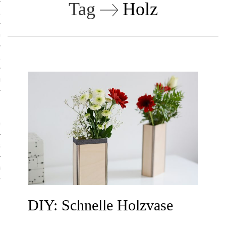
Tag
Holz
ruck-Workshops
op-Location
ilding-Workshops
orkshops
op
rkshops
oad
ein
DIY: Schnelle Holzvase