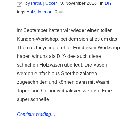
by
Petra | Ocker
9. November 2018
in
DIY
tags
Holz
,
Interior
0
Im September hatten wir wieder einen tollen
Kunden-Workshop, bei dem sich alles um das
r
Thema Upcycling drehte. Für diesen Workshop
haben wir uns als DIY-Idee auch diese
ionen
schnellen Holzvasen überlegt. Die Vasen
werden einfach aus Sperrholzplatten
zugeschnitten und können dann mit Washi
to
Tapes und Co. individualisiert werden. Eine
b
super schnelle
Continue reading…