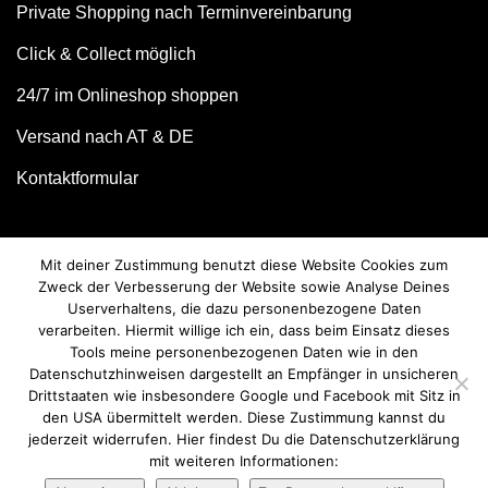
Private Shopping nach Terminvereinbarung
Click & Collect möglich
24/7 im Onlineshop shoppen
Versand nach AT & DE
Kontaktformular
Mit deiner Zustimmung benutzt diese Website Cookies zum
Zweck der Verbesserung der Website sowie Analyse Deines
Userverhaltens, die dazu personenbezogene Daten
verarbeiten. Hiermit willige ich ein, dass beim Einsatz dieses
Tools meine personenbezogenen Daten wie in den
Datenschutzhinweisen dargestellt an Empfänger in unsicheren
Drittstaaten wie insbesondere Google und Facebook mit Sitz in
© we love handmade 2026. All rights reserved.
den USA übermittelt werden. Diese Zustimmung kannst du
jederzeit widerrufen. Hier findest Du die Datenschutzerklärung
mit weiteren Informationen: