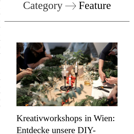
Category
Feature
ruck-Workshops
op-Location
ilding-Workshops
orkshops
op
rkshops
oad
ein
Kreativworkshops in Wien:
Entdecke unsere DIY-