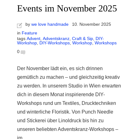
Events im November 2025
by
we love handmade
10. November 2025
in
Feature
tags
Advent
,
Adventskranz
,
Craft & Sip
,
DIY-
Workshop
,
DIY-Workshops
,
Workshop
,
Workshops
r
0
ionen
Der November lädt ein, es sich drinnen
gemütlich zu machen – und gleichzeitig kreativ
to
zu werden. In unserem Studio in Wien erwarten
dich in diesem Monat inspirierende DIY-
b
Workshops rund um Textiles, Drucktechniken
und winterliche Floristik. Von Punch Needle
und Stickerei über Linoldruck bis hin zu
unseren beliebten Adventskranz-Workshops –
im